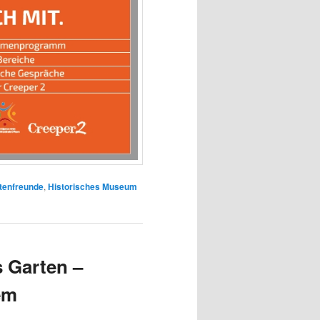
tenfreunde
,
Historisches Museum
s Garten –
em