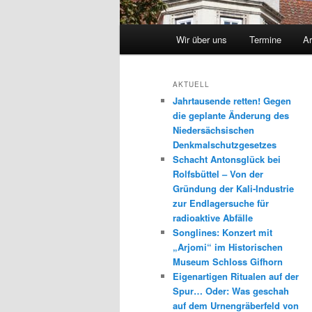
Hauptmenü
Wir über uns
Termine
Ar
Zum
Zum
Inhalt
sekundären
AKTUELL
Jahrtausende retten! Gegen
wechseln
Inhalt
die geplante Änderung des
Niedersächsischen
wechseln
Denkmalschutzgesetzes
Schacht Antonsglück bei
Rolfsbüttel – Von der
Gründung der Kali-Industrie
zur Endlagersuche für
radioaktive Abfälle
Songlines: Konzert mit
„Arjomi“ im Historischen
Museum Schloss Gifhorn
Eigenartigen Ritualen auf der
Spur… Oder: Was geschah
auf dem Urnengräberfeld von