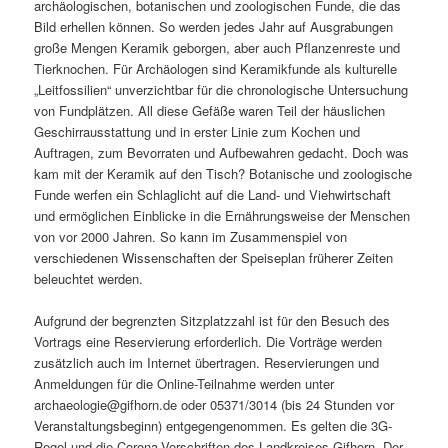
archäologischen, botanischen und zoologischen Funde, die das
Bild erhellen können. So werden jedes Jahr auf Ausgrabungen
große Mengen Keramik geborgen, aber auch Pflanzenreste und
Tierknochen. Für Archäologen sind Keramikfunde als kulturelle
„Leitfossilien“ unverzichtbar für die chronologische Untersuchung
von Fundplätzen. All diese Gefäße waren Teil der häuslichen
Geschirrausstattung und in erster Linie zum Kochen und
Auftragen, zum Bevorraten und Aufbewahren gedacht. Doch was
kam mit der Keramik auf den Tisch? Botanische und zoologische
Funde werfen ein Schlaglicht auf die Land- und Viehwirtschaft
und ermöglichen Einblicke in die Ernährungsweise der Menschen
von vor 2000 Jahren. So kann im Zusammenspiel von
verschiedenen Wissenschaften der Speiseplan früherer Zeiten
beleuchtet werden.
Aufgrund der begrenzten Sitzplatzzahl ist für den Besuch des
Vortrags eine Reservierung erforderlich. Die Vorträge werden
zusätzlich auch im Internet übertragen. Reservierungen und
Anmeldungen für die Online-Teilnahme werden unter
archaeologie@gifhorn.de oder 05371/3014 (bis 24 Stunden vor
Veranstaltungsbeginn) entgegengenommen. Es gelten die 3G-
Regel und die Corona-Vorschriften des Landkreises Gifhorn. Der