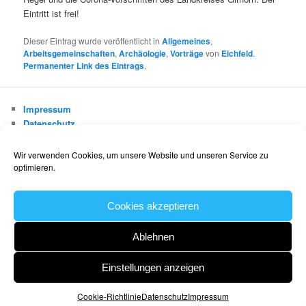
Eintritt ist frei!
Dieser Eintrag wurde veröffentlicht in
Allgemeines
,
Arbeitsgemeinschaften
,
Archäologie
,
Vorträge
von
Eichfeld
.
Permanenter Link des Eintrags
.
Impressum
Datenschutz
Cookie-Richtlinie (EU)
Wir verwenden Cookies, um unsere Website und unseren Service zu
optimieren.
Museums- und Heimatverein Gifhorn e.V.
info@mhv-gifhorn.de
Cookies akzeptieren
Ablehnen
Einstellungen anzeigen
Datenschutz
Cookie-Richtlinie
Datenschutz
Impressum