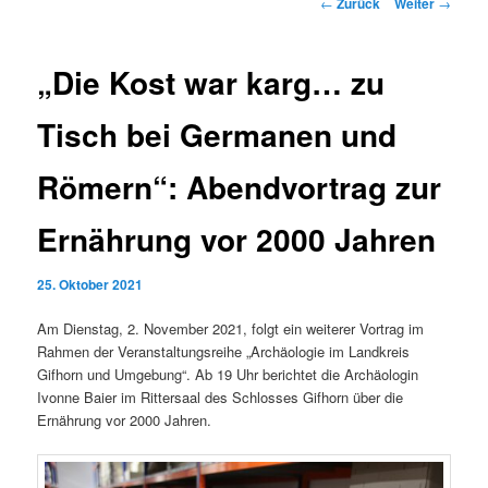
Beitrags-
←
Zurück
Weiter
→
Navigation
„Die Kost war karg… zu
Tisch bei Germanen und
Römern“: Abendvortrag zur
Ernährung vor 2000 Jahren
25. Oktober 2021
Am Dienstag, 2. November 2021, folgt ein weiterer Vortrag im
Rahmen der Veranstaltungsreihe „Archäologie im Landkreis
Gifhorn und Umgebung“. Ab 19 Uhr berichtet die Archäologin
Ivonne Baier im Rittersaal des Schlosses Gifhorn über die
Ernährung vor 2000 Jahren.