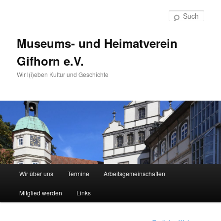
Such
Museums- und Heimatverein
Gifhorn e.V.
Wir l(i)eben Kultur und Geschichte
Hauptmenü
Wir über uns
Termine
Arbeitsgemeinschaften
Zum
Mitglied werden
Links
Inhalt
wechseln