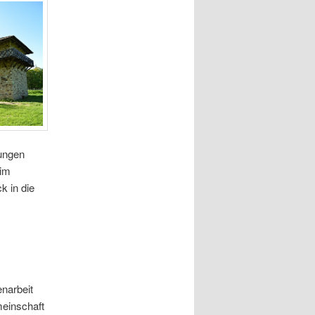
rungen
 im
k in die
narbeit
meinschaft