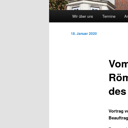
Hauptmenü
Wir über uns
Termine
Ar
Zum
Inhalt
18. Januar 2020
wechseln
Vom
Röm
des
Vortrag v
Beauftrag