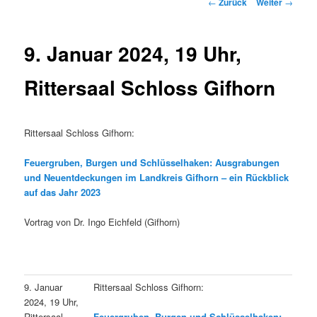
Beitrags-
←
Zurück
Weiter
→
Navigation
9. Januar 2024, 19 Uhr,
Rittersaal Schloss Gifhorn
Rittersaal Schloss Gifhorn:
Feuergruben, Burgen und Schlüsselhaken: Ausgrabungen
und Neuentdeckungen im Landkreis Gifhorn – ein Rückblick
auf das Jahr 2023
Vortrag von Dr. Ingo Eichfeld (Gifhorn)
9. Januar
Rittersaal Schloss Gifhorn:
2024, 19 Uhr,
Rittersaal
Feuergruben, Burgen und Schlüsselhaken: