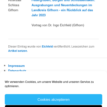
Schloss
Ausgrabungen und Neuentdeckungen im
Gifhorn
Landkreis Gifhorn - ein Rückblick auf das
Jahr 2023
Vortrag von Dr. Ingo Eichfeld (Gifhorn)
Dieser Eintrag wurde von
Eichfeld
veröffentlicht. Lesezeichen zum
Artikel setzen
.
Impressum
Datenschutz
Cookie-Richtlinie (EU)
Wir verwenden Cookies, um unsere Website und unseren Service zu
optimieren.
Museums- und Heimatverein Gifhorn e.V.
info@mhv-gifhorn.de
Cookies akzeptieren