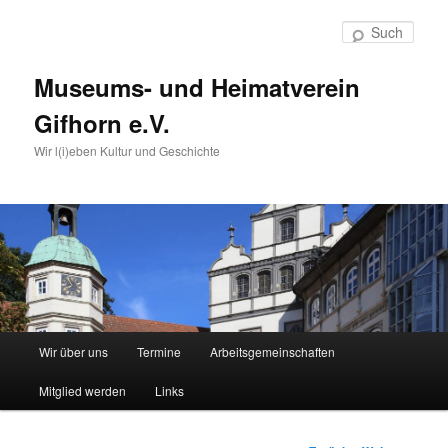
Such
Museums- und Heimatverein
Gifhorn e.V.
Wir l(i)eben Kultur und Geschichte
Hauptmenü
Wir über uns
Termine
Arbeitsgemeinschaften
Zum
Mitglied werden
Links
Inhalt
wechseln