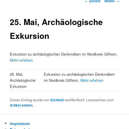
Beitrags-
←
Zurück
Weiter
→
Navigation
25. Mai, Archäologische
Exkursion
Exkursion zu archäologischen Denkmälern im Nordkreis Gifhorn.
Mehr erfahren
25. Mai,
Exkursion zu archäologischen Denkmälern
Archäologische
im Nordkreis Gifhorn.
Mehr erfahren
Exkursion
Dieser Eintrag wurde von
Eichfeld
veröffentlicht. Lesezeichen zum
Artikel setzen
.
Impressum