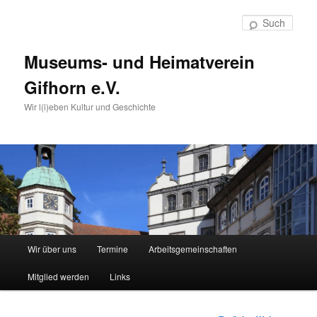
Such
Museums- und Heimatverein
Gifhorn e.V.
Wir l(i)eben Kultur und Geschichte
Hauptmenü
Wir über uns
Termine
Arbeitsgemeinschaften
Zum
Mitglied werden
Links
Inhalt
wechseln