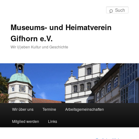
Such
Museums- und Heimatverein
Gifhorn e.V.
Wir l(i)eben Kultur und Geschichte
Hauptmenü
Wir über uns
Termine
Arbeitsgemeinschaften
Zum
Mitglied werden
Links
Inhalt
wechseln