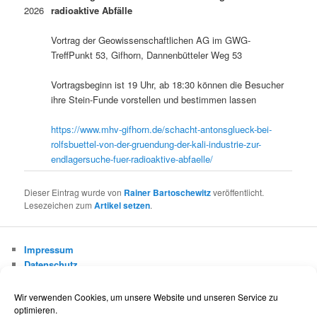
2026
radioaktive Abfälle
Vortrag der Geowissenschaftlichen AG im GWG-
TreffPunkt 53, Gifhorn, Dannenbütteler Weg 53
Vortragsbeginn ist 19 Uhr, ab 18:30 können die Besucher
ihre Stein-Funde vorstellen und bestimmen lassen
https://www.mhv-gifhorn.de/schacht-antonsglueck-bei-
rolfsbuettel-von-der-gruendung-der-kali-industrie-zur-
endlagersuche-fuer-radioaktive-abfaelle/
Dieser Eintrag wurde von
Rainer Bartoschewitz
veröffentlicht.
Lesezeichen zum
Artikel setzen
.
Impressum
Datenschutz
Cookie-Richtlinie (EU)
Wir verwenden Cookies, um unsere Website und unseren Service zu
optimieren.
Museums- und Heimatverein Gifhorn e.V.