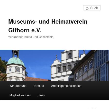
Such
Museums- und Heimatverein
Gifhorn e.V.
Wir l(i)eben Kultur und Geschichte
Hauptmenü
Wir über uns
Termine
Arbeitsgemeinschaften
Zum
Mitglied werden
Links
Inhalt
wechseln