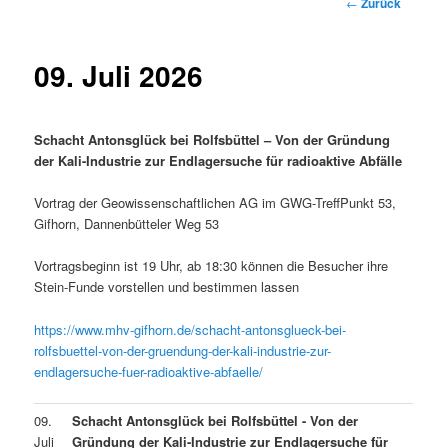
Beitrags-
←
Zurück
Navigation
09. Juli 2026
Schacht Antonsglück bei Rolfsbüttel – Von der Gründung
der Kali-Industrie zur Endlagersuche für radioaktive Abfälle
Vortrag der Geowissenschaftlichen AG im GWG-TreffPunkt 53,
Gifhorn, Dannenbütteler Weg 53
Vortragsbeginn ist 19 Uhr, ab 18:30 können die Besucher ihre
Stein-Funde vorstellen und bestimmen lassen
https://www.mhv-gifhorn.de/schacht-antonsglueck-bei-
rolfsbuettel-von-der-gruendung-der-kali-industrie-zur-
endlagersuche-fuer-radioaktive-abfaelle/
09.
Schacht Antonsglück bei Rolfsbüttel - Von der
Juli
Gründung der Kali-Industrie zur Endlagersuche für